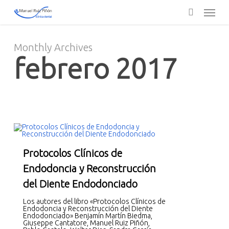
Skip
Menu
to
main
search
content
Monthly Archives
febrero 2017
Protocolos Clínicos de
Endodoncia y Reconstrucción
del Diente Endodonciado
Los autores del libro «Protocolos Clínicos de
Endodoncia y Reconstrucción del Diente
Endodonciado» Benjamín Martín Biedma,
Giuseppe Cantatore, Manuel Ruiz Piñón,