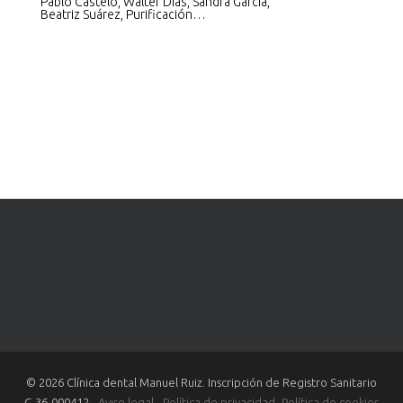
Pablo Castelo, Walter Dias, Sandra García,
Beatriz Suárez, Purificación…
© 2026 Clínica dental Manuel Ruiz. Inscripción de Registro Sanitario
C-36-000412 -
Aviso legal
-
Política de privacidad
-
Política de cookies