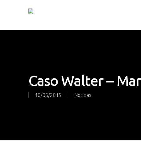
Skip
to
main
content
Caso Walter – Ma
10/06/2015
Noticias