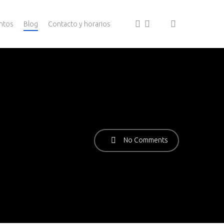
facebook
youtube
search
ntos
Blog
Contacto y horarios
No Comments