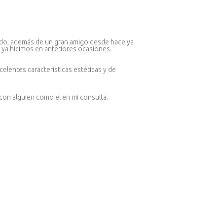
undo, además de un gran amigo desde hace ya
 ya hicimos en anteriores ocasiones.
lentes características estéticas y de
r con alguien como el en mi consulta.