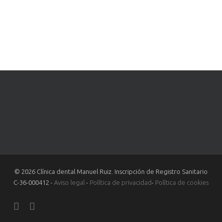
© 2026 Clínica dental Manuel Ruiz. Inscripción de Registro Sanitario
C-36-000412 -
Aviso legal
-
Política de privacidad
-
Política de cookies
facebook
youtube