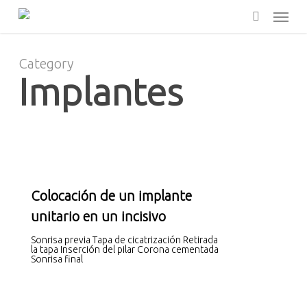
Skip
Menu
to
main
search
content
Category
Implantes
Colocación de un implante
unitario en un incisivo
Sonrisa previa Tapa de cicatrización Retirada
la tapa Inserción del pilar Corona cementada
Sonrisa final