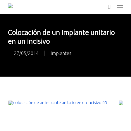
Skip
Menu
to
main
search
content
Colocación de un implante unitario
en un incisivo
27/05/2014
Implantes