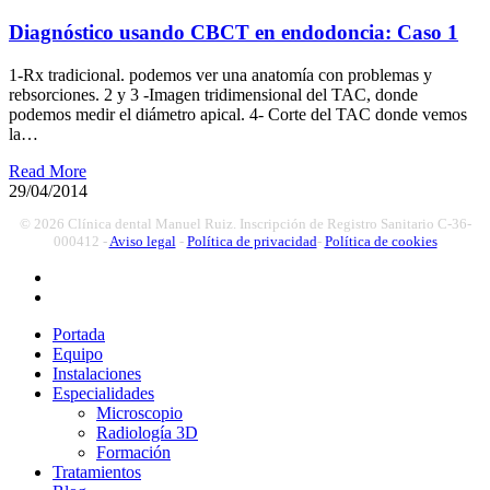
Diagnóstico usando CBCT en endodoncia: Caso 1
1-Rx tradicional. podemos ver una anatomía con problemas y
rebsorciones. 2 y 3 -Imagen tridimensional del TAC, donde
podemos medir el diámetro apical. 4- Corte del TAC donde vemos
la…
Read More
29/04/2014
© 2026 Clínica dental Manuel Ruiz. Inscripción de Registro Sanitario C-36-
000412 -
Aviso legal
-
Política de privacidad
-
Política de cookies
facebook
youtube
Close
Portada
Menu
Equipo
Instalaciones
Especialidades
Microscopio
Radiología 3D
Formación
Tratamientos