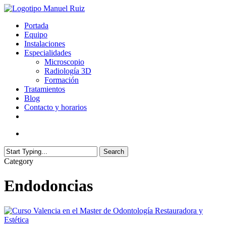
Skip
to
search
Menu
Portada
main
Equipo
content
Instalaciones
Especialidades
Microscopio
Radiología 3D
Formación
Tratamientos
Blog
Contacto y horarios
facebook
youtube
search
Search
Close
Category
Search
Endodoncias