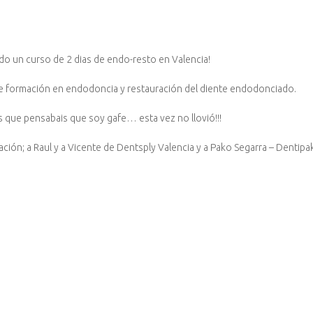
o un curso de 2 dias de endo-resto en Valencia!
e formación en endodoncia y restauración del diente endodonciado.
s que pensabais que soy gafe… esta vez no llovió!!!
ación; a Raul y a Vicente de Dentsply Valencia y a Pako Segarra – Dentipa