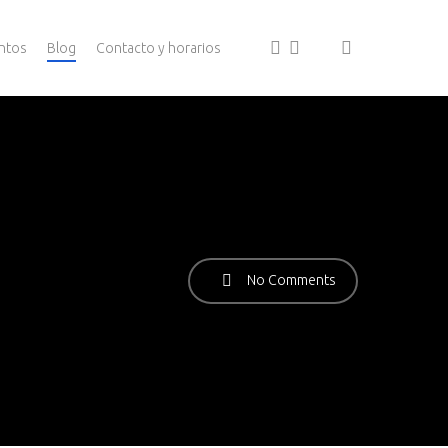
facebook
youtube
search
ntos
Blog
Contacto y horarios
No Comments