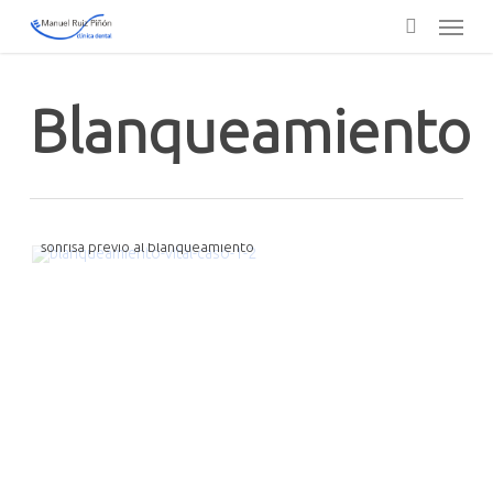
Skip
Menu
to
main
search
content
Blanqueamiento
sonrisa previo al blanqueamiento