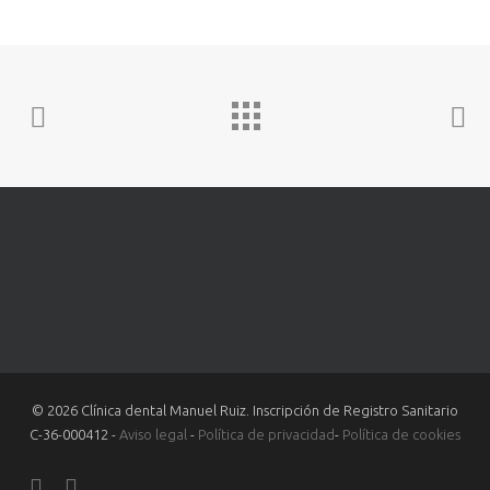
© 2026 Clínica dental Manuel Ruiz. Inscripción de Registro Sanitario
C-36-000412 -
Aviso legal
-
Política de privacidad
-
Política de cookies
facebook
youtube