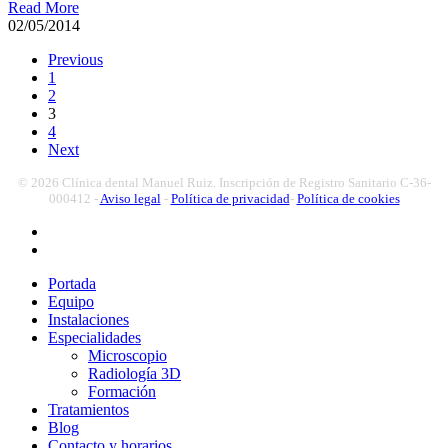
Read More
02/05/2014
Previous
1
2
3
4
Next
© 2026 Clínica dental Manuel Ruiz. Inscripción de Registro Sanitario C-36-
000412 -
Aviso legal
-
Política de privacidad
-
Política de cookies
facebook
youtube
Close
Portada
Menu
Equipo
Instalaciones
Especialidades
Microscopio
Radiología 3D
Formación
Tratamientos
Blog
Contacto y horarios