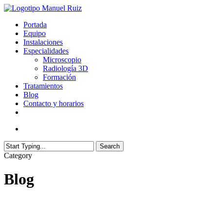
Skip
to
search
Menu
Portada
main
Equipo
content
Instalaciones
Especialidades
Microscopio
Radiología 3D
Formación
Tratamientos
Blog
Contacto y horarios
facebook
youtube
search
Search
Close
Category
Search
Blog